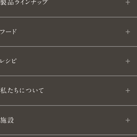
製品ラインナップ
理
と、
オーブンポット 2
フード
生
ライスポット
フローズン デリ
き
レシピ
ライスポットミニ
よ
MY VERMICULAR
フライパン
私たちについて
う。
App Download
ユキヒラ
私たちについて
施設
テーブルウェア
VERMICULAR BRAND POLICY 10