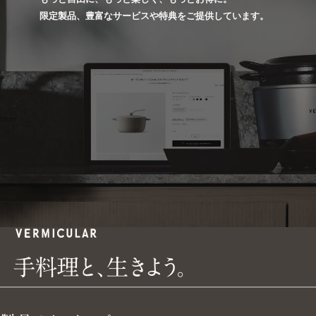
限定製品、豊富なサービスや特典をご提供しています。
手
手
料
理
と
、
生
き
よ
う
。
料