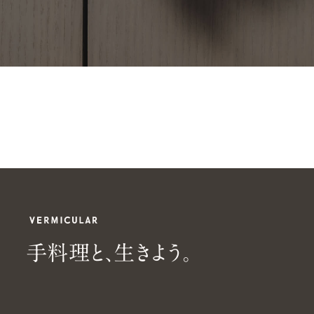
手
手
料
理
と
、
生
き
よ
う
。
料