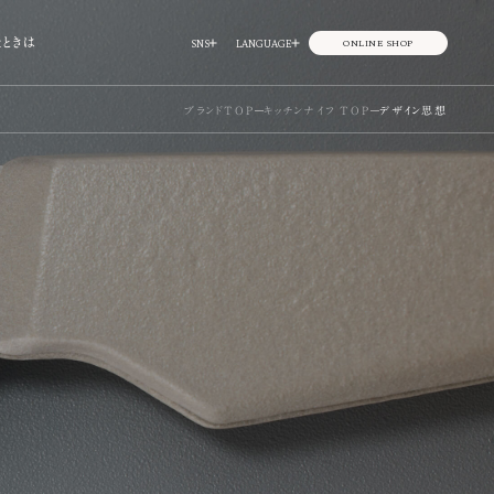
ときは
SNS
LANGUAGE
ONLINE SHOP
ブランドTOP
キッチンナイフ TOP
デザイン思想
ORT
採用情報
0
取材・法人営業の問い合わせ
受賞歴
Yukihira
ユキヒラ
OTHER
その他取り扱い店舗