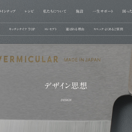
ラインナップ
レシピ
私たちについて
施設
一生サポート
困った
キッチンナイフ TOP
コンセプト
選ばれる理由
スペック・よくあるご質問
私たちについて
LIFE TIME VERMICULAR SUPP
困ったときは
VERMICULAR BRAND POLICY 1
リペアプログラム
よくあるご質問
テクノロジー
スペック
開発ストーリー
リクラフトプログラム
デザイン思想
よくあるご質問
デザイン思想
手仕事と暮らし
Frying Pan
DESIGN
フライパン
VERMICULAR NEWoMan TAKANAWA
（ 東京・高輪 ）
バーミキュラ ニュウマン高輪