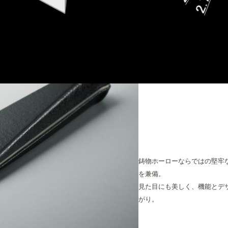
鋳物ホーローならではの堅牢
を兼備。
見た目にも美しく、機能とデ
がり。