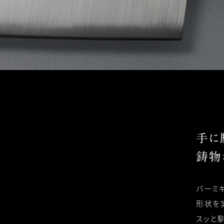
Kitchen Knife
キッチンナイフ
手に
鋳物
バーミ
形状を
スッと