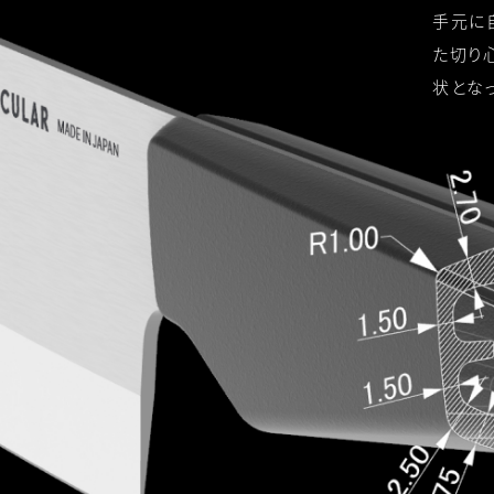
手元に
た切り
状とな