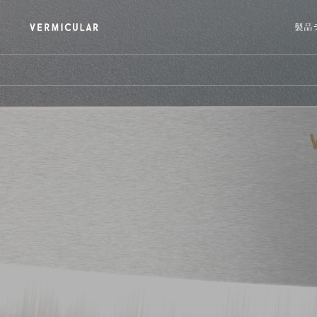
製品
Oven Pot 2
Rice Pot
オーブンポット 2
ライスポット
VERMICULAR VILLAGE
（ 愛知・名古屋 ）
バーミキュラ ビレッジ