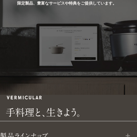
限定製品、豊富なサービスや特典をご提供しています。
手
手
料
理
と
、
生
き
よ
う
。
料
製品ラインナップ