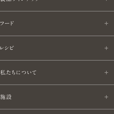
理
と、
オーブンポット 2
フード
生
ライスポット
フローズン デリ
き
レシピ
ライスポットミニ
よ
MY VERMICULAR
フライパン
私たちについて
う。
App Download
ユキヒラ
私たちについて
施設
テーブルウェア
VERMICULAR BRAND POLICY 10