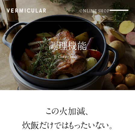
ONLINE SHOP
調理機能
Cooking Mode
この火加減、
炊飯だけではもったいない。