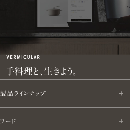
手
手
料
理
と
、
生
き
よ
う
。
料
製品ラインナップ
理
と、
オーブンポット 2
フード