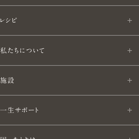
生
ライスポット
フローズン デリ
き
レシピ
ライスポットミニ
よ
MY VERMICULAR
フライパン
私たちについて
う。
App Download
ユキヒラ
私たちについて
施設
テーブルウェア
VERMICULAR BRAND POLICY 10
VERMICULAR VILLAGE
キッチンナイフ
一生サポート
開発ストーリー
VERMICULAR NEWoMan
TAKANAWA
キッチンアイテム
LIFE TIME VERMICULAR SUPPORT
手仕事と暮らし