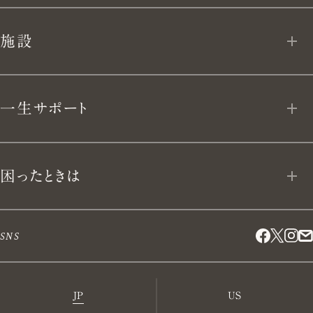
App Download
ユキヒラ
私たちについて
施設
テーブルウェア
VERMICULAR BRAND POLICY 10
VERMICULAR VILLAGE
キッチンナイフ
一生サポート
開発ストーリー
VERMICULAR NEWoMan
TAKANAWA
キッチンアイテム
LIFE TIME VERMICULAR SUPPORT
手仕事と暮らし
困ったときは
その他取り扱い店舗
ブックス
リペアプログラム
採用情報
困ったときは
SNS
リクラフトプログラム
取材・法人営業のお問い合わせ
よくあるご質問
JP
US
受賞歴