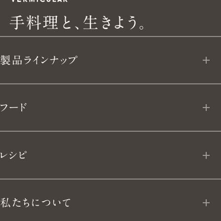
手
手
料
理
と
、
生
き
よ
う
。
料
製品ラインナップ
理
と、
オーブンポット 2
フード
生
ライスポット
フローズン デリ
き
レシピ
ライスポットミニ
よ
MY VERMICULAR
フライパン
私たちについて
う。