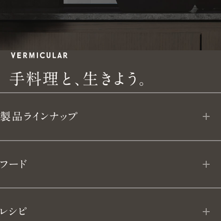
手
手
料
理
と
、
生
き
よ
う
。
料
製品ラインナップ
理
と、
オーブンポット 2
フード
生
ライスポット
フローズン デリ
き
レシピ
ライスポットミニ