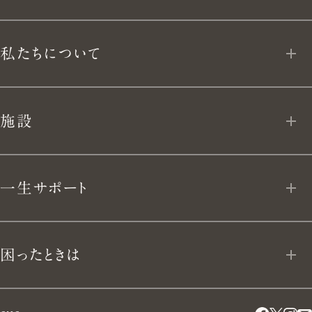
よ
MY VERMICULAR
フライパン
私たちについて
う。
App Download
ユキヒラ
私たちについて
施設
テーブルウェア
VERMICULAR BRAND POLICY 10
VERMICULAR VILLAGE
キッチンナイフ
一生サポート
開発ストーリー
VERMICULAR NEWoMan
TAKANAWA
キッチンアイテム
LIFE TIME VERMICULAR SUPPORT
手仕事と暮らし
困ったときは
その他取り扱い店舗
ブックス
リペアプログラム
採用情報
困ったときは