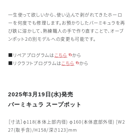
一生使って欲しいから、使い込んで剥がれてきたホーロ
ーを何度でも修理します。お預かりしたバーミキュラを再
び鉄に溶かして、熟練職人の手で作り直すことで、オーブ
ンポット2の別モデルへの変更も可能です。
■リペアプログラムは
こちら
から
■リクラフトプログラムは
こちら
から
2025年3月19日(水)発売
バーミキュラ スープポット
［寸法］φ118(本体上部内径) φ160(本体底部外径) [W2
27(取手含)/H158/深さ123]mm