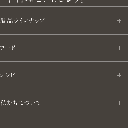
料
製品ラインナップ
理
と、
オーブンポット 2
フード
生
ライスポット
フローズン デリ
き
レシピ
ライスポットミニ
よ
MY VERMICULAR
フライパン
私たちについて
う。
App Download
ユキヒラ
私たちについて