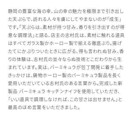
静岡の豊富な海の幸、山の幸の魅力を極限まで引き出し
た天ぷらで、訪れる人々を虜にしてやまないのが「成生」
です。「天ぷらは、素材が持つ甘み、香りを引き出すのが得
意な調理法」と語る、店主の志村氏は、素材に触れる道具
はすべてガラス製かホーロー製で揃える徹底ぶり。揚げ
たてにかぶりついたときに広がる、得も言われぬ甘み、香
りの体験は、志村氏の並々ならぬ技術とこだわりから生
まれています。実は、バーミキュラが包丁開発に着手した
きっかけは、鋳物ホーロー製のバーミキュラ製品を長く
愛用いただいている志村氏のある言葉から。完成した新
製品 バーミキュラ キッチンナイフを使用していただき、
「いい道具で調理しなければ、この甘さは出せません」と
最高のほめ言葉をいただきました。