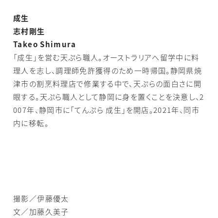
成生
志村剛生
Takeo Shimura
「成生」を営む天ぷら職人。オーストラリアへ留学中に料
理人を志し、調理師免許獲得のため一時帰国。静岡県焼
津市の割烹料理店で修業する中で、天ぷらの面白さに開
眼する。天ぷら職人として静岡に身を置くことを決意し、2
007年、静岡市に「てんぷら 成生」を開店。2021年、同市
内に移転。
撮影／伊藤優太
文／加藤久美子