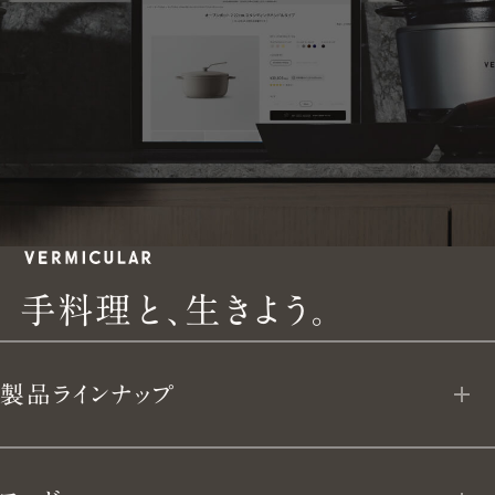
手
手
料
理
と
、
生
き
よ
う
。
料
製品ラインナップ
理
と、
オーブンポット 2