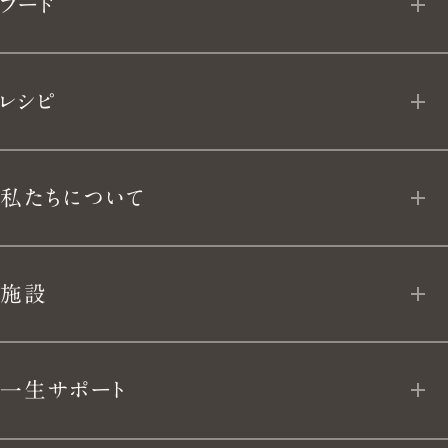
フード
生
ライスポット
フローズン デリ
き
レシピ
ライスポットミニ
よ
MY VERMICULAR
フライパン
私たちについて
う。
App Download
ユキヒラ
私たちについて
施設
テーブルウェア
VERMICULAR BRAND POLICY 10
VERMICULAR VILLAGE
キッチンナイフ
一生サポート
開発ストーリー
VERMICULAR NEWoMan
TAKANAWA
キッチンアイテム