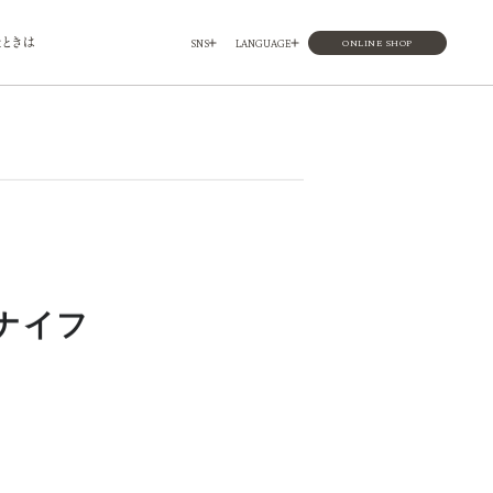
ときは
SNS
LANGUAGE
ONLINE SHOP
ORT
採用情報
0
取材・法人営業の問い合わせ
受賞歴
Yukihira
ユキヒラ
OTHER
ンナイフ
その他取り扱い店舗