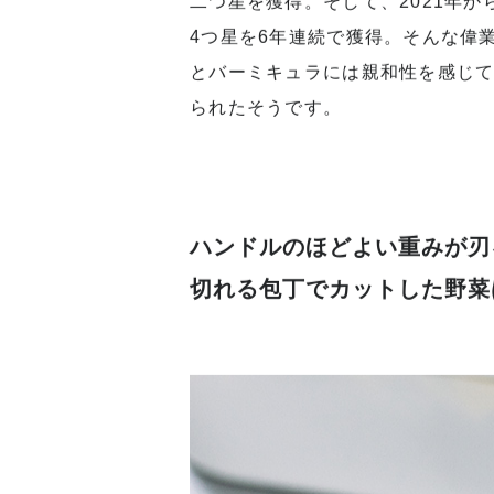
西麻布の大通りから1本入った閑静
ンチの鬼才・生江史伸シェフが率い
二つ星を獲得。そして、2021年
4つ星を6年連続で獲得。そんな偉
とバーミキュラには親和性を感じて
られたそうです。
ハンドルのほどよい重みが刃
切れる包丁でカットした野菜