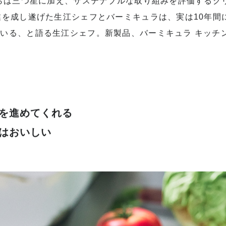
な街中に門戸を構えるのが、食材の持ち味を引き出した美
る「レフェルヴェソンス」です。2010年に開業し、翌年に
からは三つ星に加え、サステナブルな取り組みを評価するグ
業を成し遂げた生江シェフとバーミキュラは、実は10年間
いる、と語る生江シェフ。新製品、バーミキュラ キッチ
を進めてくれる
はおいしい