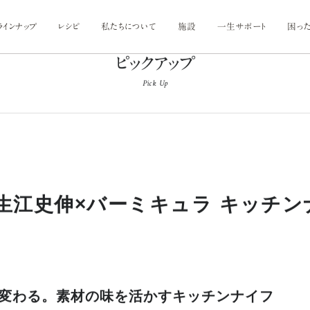
ラインナップ
レシピ
私たちについて
施設
一生サポート
困った
ピックアップ
私たちについて
LIFE TIME VERMICULAR SUPP
困ったときは
Pick Up
VERMICULAR BRAND POLICY 1
リペアプログラム
よくあるご質問
開発ストーリー
リクラフトプログラム
手仕事と暮らし
Frying Pan
フライパン
VERMICULAR NEWoMan TAKANAWA
（ 東京・高輪 ）
rview 生江史伸×バーミキュラ キッチ
バーミキュラ ニュウマン高輪