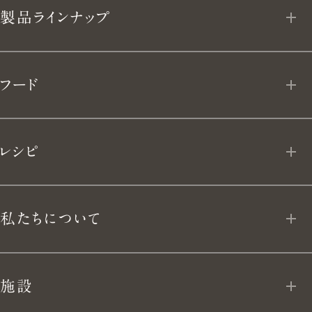
料
製品ラインナップ
理
と、
オーブンポット 2
フード
生
ライスポット
フローズン デリ
き
レシピ
ライスポットミニ
よ
MY VERMICULAR
フライパン
私たちについて
う。
App Download
ユキヒラ
私たちについて
施設
テーブルウェア