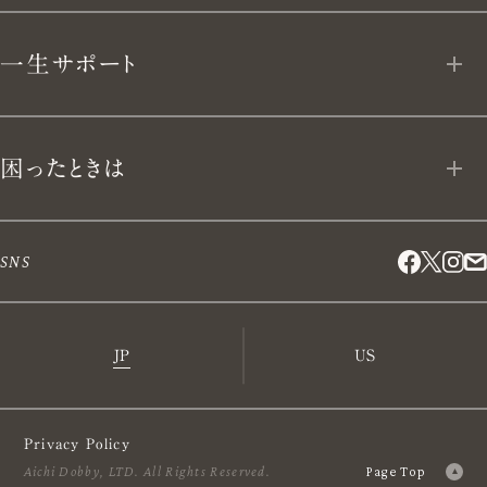
VERMICULAR BRAND POLICY 10
VERMICULAR VILLAGE
キッチンナイフ
一生サポート
開発ストーリー
VERMICULAR NEWoMan
TAKANAWA
キッチンアイテム
LIFE TIME VERMICULAR SUPPORT
手仕事と暮らし
困ったときは
その他取り扱い店舗
ブックス
リペアプログラム
採用情報
困ったときは
SNS
リクラフトプログラム
取材・法人営業のお問い合わせ
よくあるご質問
JP
US
受賞歴
Privacy Policy
Aichi Dobby, LTD. All Rights Reserved.
Page Top