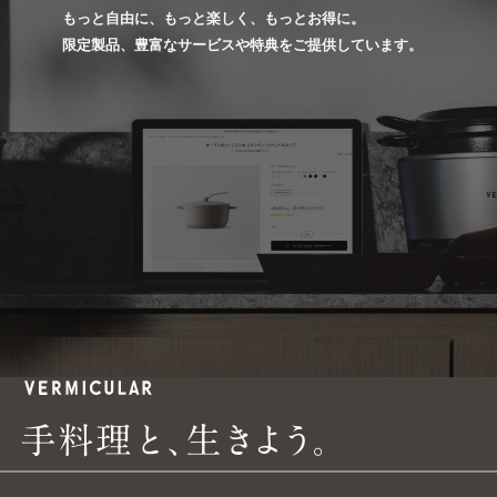
もっと自由に、もっと楽しく、もっとお得に。
限定製品、豊富なサービスや特典をご提供しています。
手
手
料
理
と
、
生
き
よ
う
。