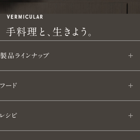
手
手
料
理
と
、
生
き
よ
う
。
料
製品ラインナップ
理
と、
オーブンポット 2
フード
生
ライスポット
フローズン デリ
き
レシピ
ライスポットミニ
よ