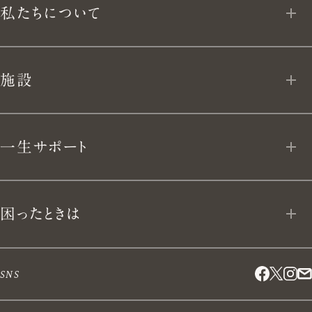
MY VERMICULAR
フライパン
私たちについて
う。
App Download
ユキヒラ
私たちについて
施設
テーブルウェア
VERMICULAR BRAND POLICY 10
VERMICULAR VILLAGE
キッチンナイフ
一生サポート
開発ストーリー
VERMICULAR NEWoMan
TAKANAWA
キッチンアイテム
LIFE TIME VERMICULAR SUPPORT
手仕事と暮らし
困ったときは
その他取り扱い店舗
ブックス
リペアプログラム
採用情報
困ったときは
SNS
リクラフトプログラム
取材・法人営業のお問い合わせ