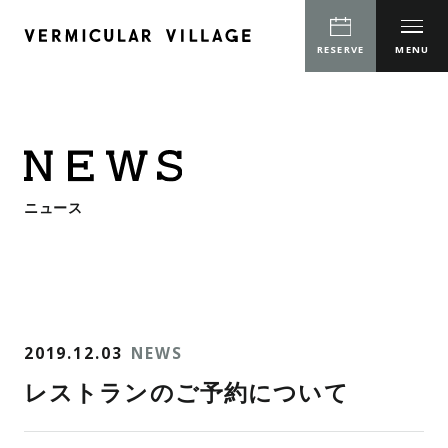
CLOSE
CLOSE
RESERVE
MENU
RESTAURANT
CONCEPT
COOKING CLASS
ニュース
SERVICE
TOUCH&COOK
ミニ料理教室
EVENT
2019.12.03
NEWS
COOKING DEMONSTRATION
COOKING CLASS
TOURS
レストランのご予約について
TOUCH&COOK
MANUFACTURING DEMO