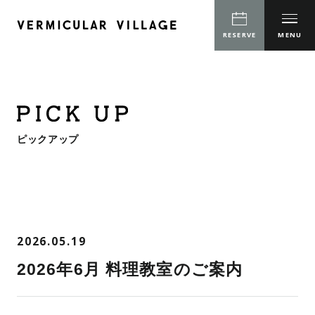
CLOSE
CLOSE
RESERVE
MENU
RESTAURANT
CONCEPT
COOKING CLASS
ピックアップ
SERVICE
TOUCH&COOK
ミニ料理教室
EVENT
2026.05.19
COOKING DEMONSTRATION
COOKING CLASS
TOURS
2026年6月 料理教室のご案内
TOUCH&COOK
MANUFACTURING DEMO