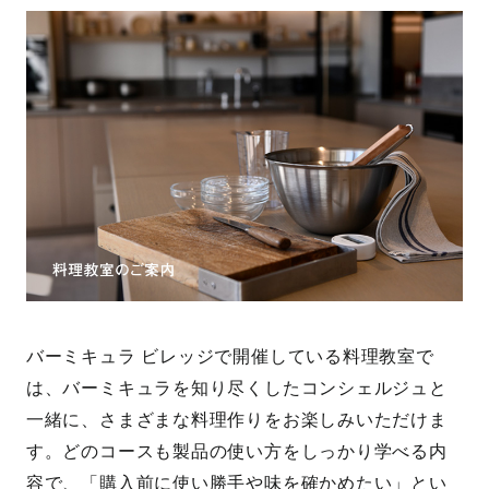
ACCESS
ミニ料理教室
COOKING
DEMONSTRATION
WORKSHOP
WEDDING
MANUFACTURING DEMO
TAKANAWA
WORKSHOP
ENG
JP
バーミキュラ ビレッジで開催している料理教室で
は、バーミキュラを知り尽くしたコンシェルジュと
一緒に、さまざまな料理作りをお楽しみいただけま
す。どのコースも製品の使い方をしっかり学べる内
容で、「購入前に使い勝手や味を確かめたい」とい